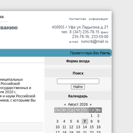
ва
ованию
Приветствую Вас
Гость
Форма входа
Поиск
муниципальных
 Российской
 государственных и
я 2010 г,
 и науки Российской
Календарь
иков, с которыми Вы
«
Август 2026
»
Пн
Вт
Ср
Чт
Пт
Сб
Вс
1
2
3
4
5
6
7
8
9
10
11
12
13
14
15
16
17
18
19
20
21
22
23