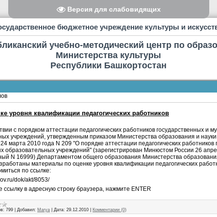
Версия для слабовидящих
осударственное бюджетное учреждение культуры и искусст
бликанский учебно-методический центр по образ
Министерства культуры
Республики Башкортостан
лов
нке уровня квалификации педагогических работников
твии с порядком аттестации педагогических работников государственных и 
ных учреждений, утвержденным приказом Министерства образования и науки
24 марта 2010 года N 209 "О порядке аттестации педагогических работников
 образовательных учреждений" (зарегистрирован Минюстом России 26 апрел
ный N 16999) Департаментом общего образования Министерства образования
работаны материалы по оценке уровня квалификации педагогических работн
миться по ссылке:
gov.ru/dok/akt/8053/
е ссылку в адресную строку браузера, нажмите
ENTER
в:
799
|
Добавил:
Marya
|
Дата:
29.12.2010
|
Комментарии (0)