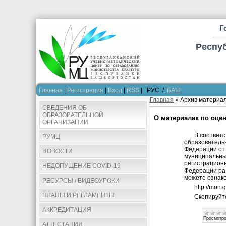
Г
Респу
Главная
|
Регистрация
|
Вход
|
RSS
| РУС /
БАШ
Главная
»
Архив материа
СВЕДЕНИЯ ОБ
ОБРАЗОВАТЕЛЬНОЙ
О материалах по оце
ОРГАНИЗАЦИИ
В соответс
РУМЦ
образователь
Федерации от 
НОВОСТИ
муниципальных
регистрацион
НЕДОПУЩЕНИЕ COVID-19
Федерации раз
можете ознако
РЕСУРСЫ / ВИДЕОУРОКИ
http://mon.
ПЛАНЫ И РЕГЛАМЕНТЫ
Скопируйт
АККРЕДИТАЦИЯ
Просмотро
АТТЕСТАЦИЯ