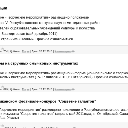
ации
чке «Творческие мероприятия» размещено положение
нии
V
Республиканского конкурса научно-методических работ
телей образовательных учреждений культуры и искусства
 Башкортостан (май-декабрь 2011).
 страничка «Планы». Просьба ознакомиться.
в:
754
|
Добавил:
Marya
|
Дата:
20.12.2010
|
Комментарии (0)
ры на струнных смычковых инструментах
чке «Творческие мероприятия» размещено информационное письмо о творчес
ковых инструментах (15-17 января 2010, г. Октябрьский). Просьба ознакомить
в:
899
|
Добавил:
Marya
|
Дата:
15.12.2010
|
Комментарии (0)
иканском фестивале-конкурсе "Соцветие талантов"
"Творческие мероприятия" размещено положение о Республиканском фестивал
и искусства "Соцветие талантов" (апрель-май 2011года, г.г. Октябрьский, Сала
Уфа, Учалы)