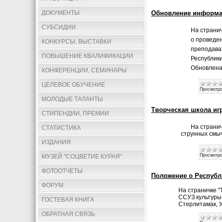
ДОКУМЕНТЫ
Обновление информ
СУБСИДИИ
На страни
о проведе
КОНКУРСЫ, ВЫСТАВКИ
преподава
ПОВЫШЕНИЕ КВАЛИФИКАЦИИ
Республики
Обновлена
КОНФЕРЕНЦИИ, СЕМИНАРЫ
ЦЕЛЕВОЕ ОБУЧЕНИЕ
Просмотро
МОЛОДЫЕ ТАЛАНТЫ
Творческая школа иг
СТИПЕНДИИ, ПРЕМИИ
На страни
СТАТИСТИКА
струнных смыч
ИЗДАНИЯ
Просмотро
МУЗЕЙ "СОЦВЕТИЕ КУРАЯ"
ФОТООТЧЕТЫ
Положение о Республ
ФОРУМ
На страничке 
ССУЗ культуры 
ГОСТЕВАЯ КНИГА
Стерлитамак, 
ОБРАТНАЯ СВЯЗЬ