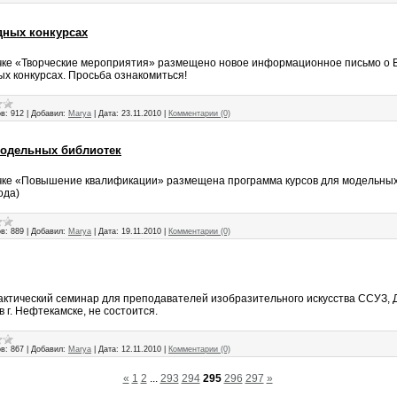
дных конкурсах
чке «Творческие мероприятия» размещено новое информационное письмо о В
х конкурсах. Просьба ознакомиться!
в:
912
|
Добавил:
Marya
|
Дата:
23.11.2010
|
Комментарии (0)
модельных библиотек
чке «Повышение квалификации» размещена программа курсов для модельных 
ода)
в:
889
|
Добавил:
Marya
|
Дата:
19.11.2010
|
Комментарии (0)
актический семинар для преподавателей изобразительного искусства ССУЗ,
 г. Нефтекамске, не состоится.
в:
867
|
Добавил:
Marya
|
Дата:
12.11.2010
|
Комментарии (0)
«
1
2
...
293
294
295
296
297
»