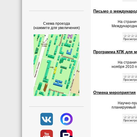
Письмо о междунаро
На страни
Схема проезда
Международны
(нажмите для увеличения)
Просмотро
Программа КПК для 
На страни
ноября 2010 г
Просмотро
Отмена мероприятия
Научно-пр
планируемый в
Просмотро