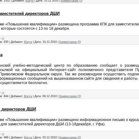
в:
1052
|
Добавил:
Marya
|
Дата:
10.12.2010
|
Комментарии (0)
аместителей директоров ДШИ
чке «Повышение квалификации» размещена программа КПК для заместителей
 которые состоятся с 13 по 18 декабря.
в:
835
|
Добавил:
Marya
|
Дата:
10.12.2010
|
Комментарии (0)
ра
анский учебно-методический центр по образованию сообщает о размещ
сылкой на официальный Интернет-сайт полномочного представителя Пр
Приволжском Федеральном округе. Так же рекомендуем осуществить подпис
формационных сообщений на вышеназванном сайте для сведения и работы. 
существляется бесплатно.
в:
844
|
Добавил:
Marya
|
Дата:
09.12.2010
|
Комментарии (0)
й директоров ДШИ
чке «Повышение квалификации» размещено информационное письмо о курс
для заместителей директоров ДШИ (13-18декабря, г. Уфа).
в:
999
|
Добавил:
Marya
|
Дата:
03.12.2010
|
Комментарии (0)