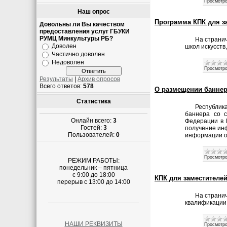
Просмотро
Наш опрос
Программа КПК для з
Довольны ли Вы качеством
предоставления услуг ГБУКИ
РУМЦ Минкультуры РБ?
На страни
Доволен
школ искусств,
Частично доволен
Недоволен
Просмотро
Результаты
|
Архив опросов
Всего ответов:
578
О размещении банне
Статистика
Республик
баннера со с
Онлайн всего:
3
Федерации в 
Гостей:
3
получение ин
Пользователей:
0
информации о
Просмотро
РЕЖИМ РАБОТЫ:
понедельник – пятница
с 9:00 до 18:00
КПК для заместителе
перерыв с 13:00 до 14:00
На страни
квалификации 
НАШИ РЕКВИЗИТЫ
Просмотро