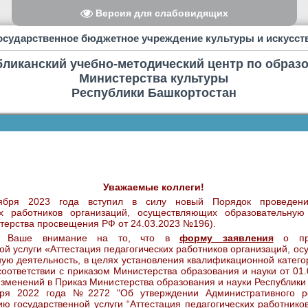
Версия для слабовидящих
осударственное бюджетное учреждение культуры и искусст
бликанский учебно-методический центр по образ
Министерства культуры
Республики Башкортостан
Уважаемые коллеги!
бря 2023 года вступил в силу новый Порядок проведени
их работников организаций, осуществляющих образовательную
терства просвещения РФ от 24.03.2023 №196).
м Ваше внимание на то, что в
форму заявления
о пре
ой услуги «Аттестация педагогических работников организаций, 
ую деятельность, в целях установления квалификационной катег
соответствии с приказом Министерства образования и науки от 01
зменений в Приказ Министерства образования и науки Республики
бря 2022 года №2272 "Об утверждении Административного р
ю государственной услуги “Аттестация педагогических работнико