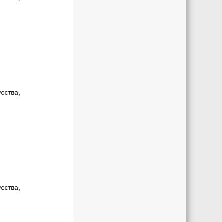
сства,
сства,