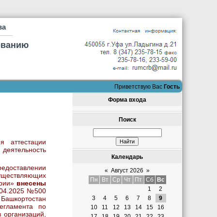
ва
ованию
Приветствую Вас
Гость
Форма входа
Поиск
я аттестации
 деятельность
Календарь
доставлении
«
Август 2026
»
осуществляющих
Пн
Вт
Ср
Чт
Пт
Сб
Вс
ории»
внесены
1
2
.04.2025 №500
 Башкортостан
3
4
5
6
7
8
9
егламента по
10
11
12
13
14
15
16
в организаций,
17
18
19
20
21
22
23