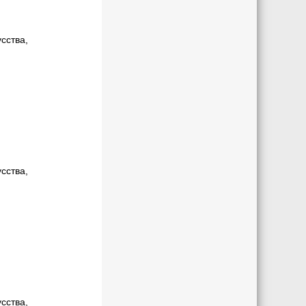
сства,
сства,
сства,