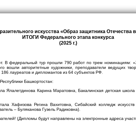
разительного искусства «Образ защитника Отечества
ИТОГИ Федерального этапа конкурса
(2025 г.)
от. В федеральный тур прошли 790 работ по трем номинациям: «
ого вошли авторитетные художники, преподаватели ведущих тво
 186 лауреатов и дипломантов из 64 субъектов РФ.
 Республики Башкортостан:
ла Ялалетдинова Карина Маратовна, Бакалинская детская школа 
стала Хафизова Регина Вахитовна, Сибайский колледж искусст
атель – Буляканова Гузель Радиковна).
ателей! (Дипломы будут направлены на электронные адреса участн