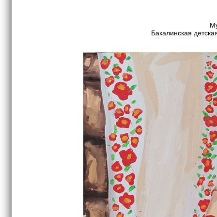
Му
Бакалинская детска