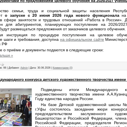
уриентами по предложениям целевого обучения на 2026/2027 учебн
рство семьи, труда и социальной защиты населения Респуб
т
о запуске с 20 июня 2026 года нового функционала
на 
в сфере занятости и трудовых отношений «Работа в России». 
ен для абитуриентов, планирующих поступление на 2026/202
удут размещаться предложения от заказчиков целевого обучения.
ая инструкция по процедуре поступления на целевое обуче
е шаги и требования, доступна
на официальном сайте
Министерст
я РФ
е о приёме и документы подаются в следующие сроки:
дальше »
в:
66
|
Добавил:
Admin
|
Дата:
30.06.2026
|
Комментарии (0)
дународного конкурса детского художественного творчества имени 
Подведены итоги Международного ко
художественного творчества имени А.А.Кузне
Году единства народов России.
На базе Детской художественной школы №
г.Уфы состоялось заседание жюри конкурс
председательством заслуженного худож
Башкортостан и Российской Федерации, члена
Российской Федерации, председателя Регион