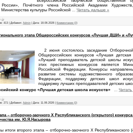
Всероссийской творческой общественной о
 России», Почётного члена Российской Академии Художеств,
 Министерства культуры Российской
...
Читать дальше »
в:
413
|
Добавил:
Admin
|
Дата:
18.06.2026
|
Комментарии (0)
егионального этапа Общероссийских конкурсов «Лучшая ДШИ» и «Л
2 июня состоялось заседание Отборочной
Общероссийских конкурсов «Лучшая детская 
«Лучший преподаватель детской школы искус
этих престижных конкурсов является Мини
Российской Федерации. Конкурсы направлен
развитие системы художественного образов
Федерации, поддержку детских школ иску
поддержку лучших преподавателей детских школ
сийский конкурс «Лучшая детская школа искусств»
...
Читать
в:
271
|
Добавил:
Admin
|
Дата:
11.06.2026
|
Комментарии (0)
тапа – отборочно-заочного X Республиканского (открытого) конкурса
рчества им. Ю.Я.Насырова
ы итоги второго этапа – отборочно-заочного X Республиканского (