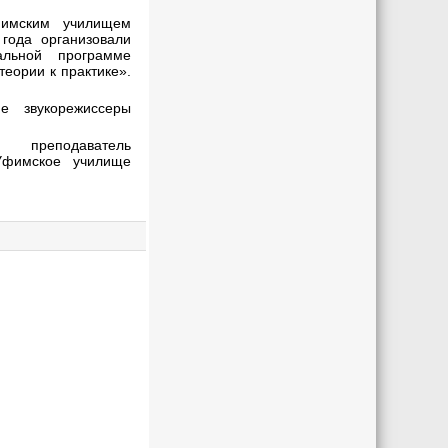
имским училищем
года организовали
альной программе
еории к практике».
е звукорежиссеры
преподаватель
Уфимское училище