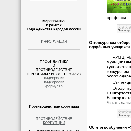
професси
..
Мероприятия
в рамках
Года единства народов России
Просмотро
ИНФОРМАЦИЯ
О конкурсном отборе
одарённых учащихся в
РУМЦ Мин
ПРОФИЛАКТИКА
муниципальн
И
художестве
ПРОТИВОДЕЙСТВИЕ
конкурсном
ТЕРРОРИЗМУ И ЭКСТРЕМИЗМУ
особо одарё
видеоролик
Стипенди
видеоролик
формуляр
Отбор пр
Башкортост
Башкортоста
Читать даль
Противодействие коррупции
Просмотро
ПРОТИВОДЕЙСТВИЕ
КОРРУПЦИИ
Об итогах обучения «