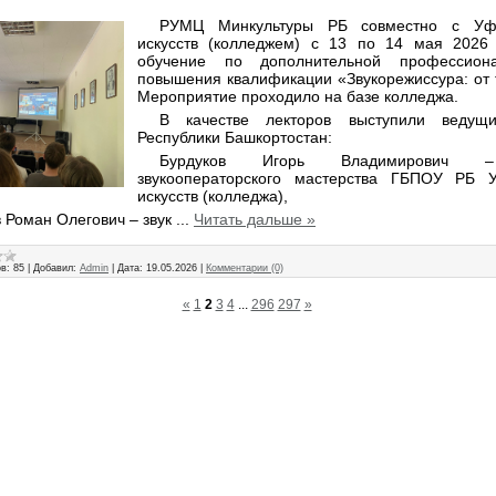
РУМЦ Минкультуры РБ совместно с Уф
искусств (колледжем) с 13 по 14 мая 2026 
обучение по дополнительной профессион
повышения квалификации «Звукорежиссура: от т
Мероприятие проходило на базе колледжа.
В качестве лекторов выступили ведущи
Республики Башкортостан:
Бурдуков Игорь Владимирович – 
звукооператорского мастерства ГБПОУ РБ 
искусств (колледжа),
 Роман Олегович – звук
...
Читать дальше »
в:
85
|
Добавил:
Admin
|
Дата:
19.05.2026
|
Комментарии (0)
«
1
2
3
4
...
296
297
»