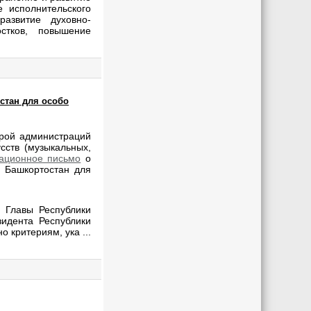
е исполнительского
развитие духовно-
стков, повышение
стан для особо
рой администраций
сств (музыкальных,
ационное письмо
о
и Башкортостан для
 Главы Республики
идента Республики
но критериям, ука
...