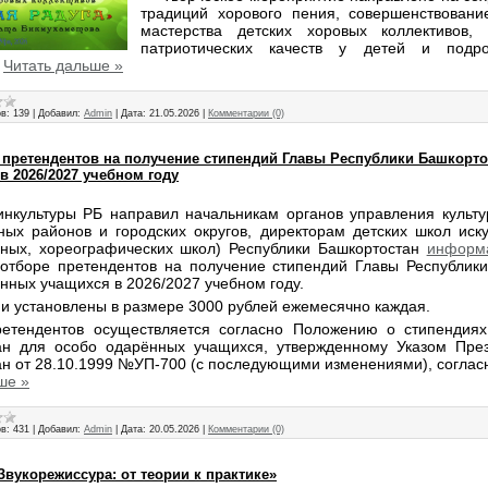
традиций хорового пения, совершенствовани
мастерства детских хоровых коллективов, 
патриотических качеств у детей и подро
.
Читать дальше »
в:
139
|
Добавил:
Admin
|
Дата:
21.05.2026
|
Комментарии (0)
 претендентов на получение стипендий Главы Республики Башкорто
 2026/2027 учебном году
культуры РБ направил начальникам органов управления культу
ых районов и городских округов, директорам детских школ иску
нных, хореографических школ) Республики Башкортостан
информ
 отборе претендентов на получение стипендий Главы Республик
нных учащихся в 2026/2027 учебном году.
и установлены в размере 3000 рублей ежемесячно каждая.
етендентов осуществляется согласно Положению о стипендиях
ан для особо одарённых учащихся, утвержденному Указом През
н от 28.10.1999 №УП-700 (с последующими изменениями), соглас
ше »
в:
431
|
Добавил:
Admin
|
Дата:
20.05.2026
|
Комментарии (0)
Звукорежиссура: от теории к практике»