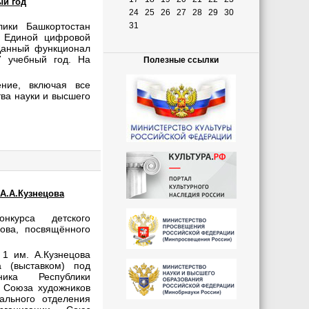
ый год
24
25
26
27
28
29
30
лики Башкортостан
31
Единой цифровой
Данный функционал
7 учебный год. На
Полезные ссылки
ние, включая все
ва науки и высшего
А.А.Кузнецова
нкурса детского
цова, посвящённого
1 им. А.Кузнецова
а (выставком) под
ника Республики
 Союза художников
ального отделения