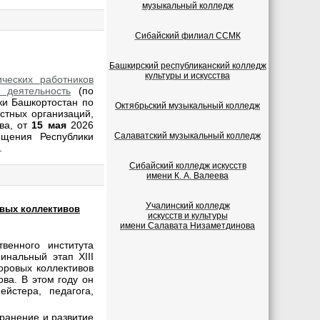
музыкальный колледж
Сибайский филиал ССМК
Башкирский республиканский колледж
культуры и искусства
ических работников
 деятельность
(по
ки Башкортостан по
Октябрьский музыкальный колледж
стных организаций,
ва, от
15 мая
2026
ещения Республики
Салаватский музыкальный колледж
.
Сибайский колледж искусств
имени К. А. Валеева
Учалинский колледж
овых коллективов
искусств и культуры
имени Салавата Низаметдинова
венного института
инальный этап XIII
оровых коллективов
ва. В этом году он
йстера, педагога,
ранение и развитие