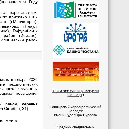
(посвящается Году
ого творчества им.
было прислано 1067
сть (г.Мончегорск),
влеканово, г.Янаул,
нино), Гафурийский
й район (Исмаил),
, Илишевский район
мках пленэра 2026
ие
педагогических
их школ искусств и
Уфимское училище искусств
грамме повышения
(колледж)
й район, деревня
Башкирский хореографический
л.Октября, 31).
колледж
имени Рудольфа Нуреева
ие места.
Средний специальный