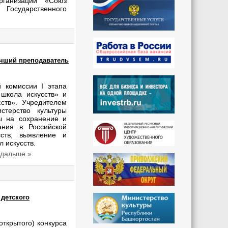
рганизации «Союз
 Государственного
учший преподаватель
 комиссии I этапа
школа искусств» и
ств». Учредителем
стерство культуры
ы на сохранение и
ания в Российской
сств, выявление и
 искусств.
 дальше »
 детского
открытого) конкурса