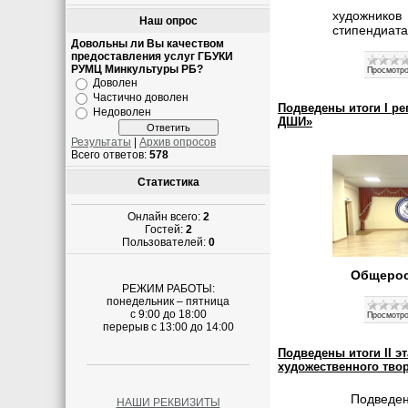
художников
Наш опрос
стипендиата
Довольны ли Вы качеством
предоставления услуг ГБУКИ
РУМЦ Минкультуры РБ?
Просмотро
Доволен
Частично доволен
Подведены итоги I р
Недоволен
ДШИ»
Результаты
|
Архив опросов
Всего ответов:
578
Статистика
Онлайн всего:
2
Гостей:
2
Пользователей:
0
Общерос
РЕЖИМ РАБОТЫ:
понедельник – пятница
с 9:00 до 18:00
Просмотро
перерыв с 13:00 до 14:00
Подведены итоги II э
художественного тво
Подведен
НАШИ РЕКВИЗИТЫ