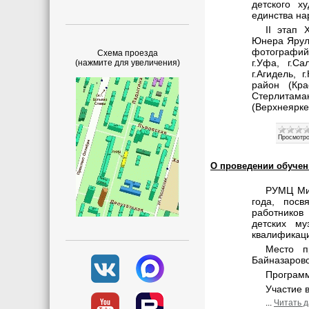
детского х
единства на
II этап 
Юнера Ярулл
фотографий 
Схема проезда
г.Уфа, г.Са
(нажмите для увеличения)
г.Агидель,
район (Кра
Стерлитама
(Верхнеярке
Просмотро
О проведении обучен
РУМЦ Ми
года, посв
работников 
детских м
квалификац
Место п
Байназарово
Программ
Участие 
...
Читать 