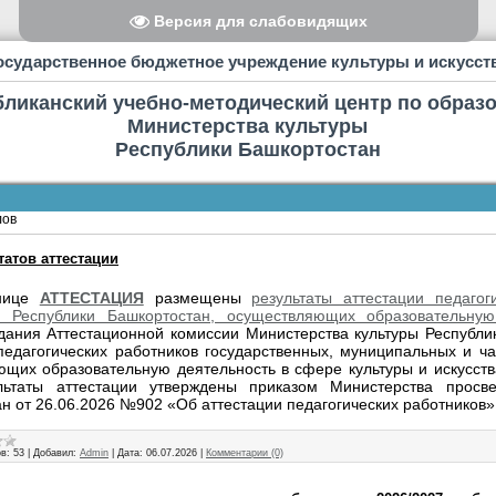
Версия для слабовидящих
осударственное бюджетное учреждение культуры и искусст
бликанский учебно-методический центр по образ
Министерства культуры
Республики Башкортостан
лов
атов аттестации
нице
АТТЕСТАЦИЯ
размещены
результаты аттестации педагог
й Республики Башкортостан, осуществляющих образовательную
дания Аттестационной комиссии Министерства культуры Республи
педагогических работников государственных, муниципальных и ча
щих образовательную деятельность в сфере культуры и искусств
ультаты аттестации утверждены приказом Министерства просв
н от 26.06.2026 №902 «Об аттестации педагогических работников»
в:
53
|
Добавил:
Admin
|
Дата:
06.07.2026
|
Комментарии (0)