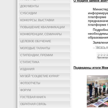
О подаче заявок абит
ДОКУМЕНТЫ
Министе
информируе
СУБСИДИИ
платформе 
КОНКУРСЫ, ВЫСТАВКИ
предназнач
платформе б
ПОВЫШЕНИЕ КВАЛИФИКАЦИИ
Подробн
необходимы
КОНФЕРЕНЦИИ, СЕМИНАРЫ
образовани
ЦЕЛЕВОЕ ОБУЧЕНИЕ
Заявлени
...
Читать 
МОЛОДЫЕ ТАЛАНТЫ
СТИПЕНДИИ, ПРЕМИИ
Просмотро
СТАТИСТИКА
Подведены итоги Меж
ИЗДАНИЯ
МУЗЕЙ "СОЦВЕТИЕ КУРАЯ"
ФОТООТЧЕТЫ
ФОРУМ
ГОСТЕВАЯ КНИГА
ОБРАТНАЯ СВЯЗЬ