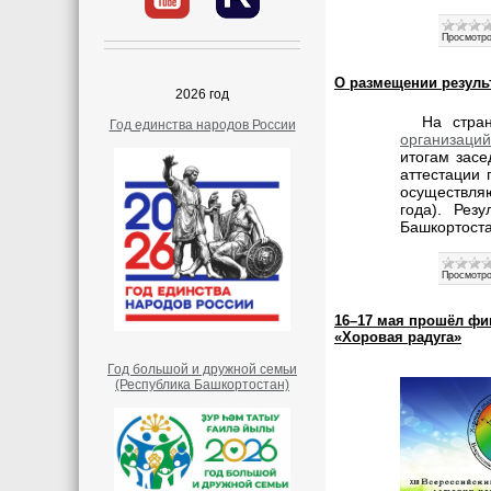
Просмотро
О размещении результ
2026 год
На стра
Год единства народов России
организаци
итогам засе
аттестации 
осуществля
года). Рез
Башкортоста
Просмотро
16–17 мая прошёл фи
«Хоровая радуга»
Год большой и дружной семьи
(Республика Башкортостан)