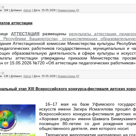
в:
169
|
Добавил:
Admin
|
Дата:
25.05.2026
|
Комментарии (0)
атов аттестации
нице
АТТЕСТАЦИЯ
размещены
результаты аттестации педагог
й Республики Башкортостан, осуществляющих образовательную
дания Аттестационной комиссии Министерства культуры Республи
педагогических работников государственных, муниципальных и ча
ющих образовательную деятельность в сфере культуры и искусст
ультаты аттестации утверждены приказом Министерства просв
н от 15.05.2026 №720 «Об аттестации педагогических работников»
в:
138
|
Добавил:
Admin
|
Дата:
25.05.2026
|
Комментарии (0)
нальный этап XIII Всероссийского конкурса-фестиваля детских хор
16–17 мая на базе Уфимского государст
искусств имени Загира Исмагилова прошёл ф
Всероссийского конкурса-фестиваля детских х
«Хоровая радуга» имени Шавката Бикмухамето
посвящен 80-летию со дня рождения хорме
общественного деятеля, имя которого носит.
Творческое мероприятие направлено на сох