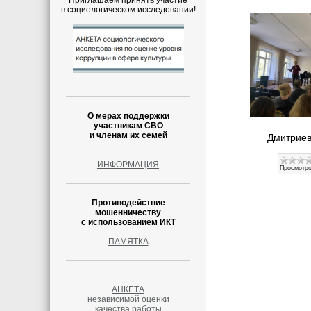
Приглашаем принять участие
в социологическом исследовании!
О мерах поддержки
участникам СВО
и членам их семей
Дмитриев
ИНФОРМАЦИЯ
Просмотро
Противодействие
мошенничеству
с использованием ИКТ
ПАМЯТКА
АНКЕТА
независимой оценки
качества работы