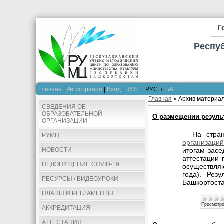
Г
Респу
Главная
|
Регистрация
|
Вход
|
RSS
| РУС /
БАШ
Главная
»
Архив материа
СВЕДЕНИЯ ОБ
ОБРАЗОВАТЕЛЬНОЙ
О размещении результ
ОРГАНИЗАЦИИ
На стра
РУМЦ
организаци
НОВОСТИ
итогам засе
аттестации 
НЕДОПУЩЕНИЕ COVID-19
осуществляю
года). Рез
РЕСУРСЫ / ВИДЕОУРОКИ
Башкортоста
ПЛАНЫ И РЕГЛАМЕНТЫ
Просмотро
АККРЕДИТАЦИЯ
АТТЕСТАЦИЯ