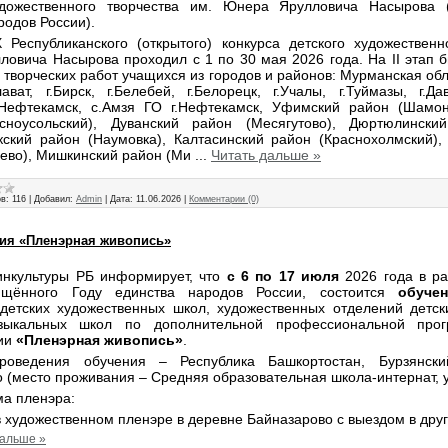
удожественного творчества им. Юнера Ярулловича Насырова 
родов России).
X Республиканского (открытого) конкурса детского художественн
овича Насырова проходил с 1 по 30 мая 2026 года. На II этап 
творческих работ учащихся из городов и районов: Мурманская обла
лават, г.Бирск, г.Белебей, г.Белорецк, г.Учалы, г.Туймазы, г.Да
 г.Нефтекамск, с.Амзя ГО г.Нефтекамск, Уфимский район (Шамо
сноусольский), Дуванский район (Месягутово), Дюртюлински
кский район (Наумовка), Калтасинский район (Краснохолмский)
ево), Мишкинский район (Ми
...
Читать дальше »
в:
116
|
Добавил:
Admin
|
Дата:
11.06.2026
|
Комментарии (0)
ия «Пленэрная живопись»
нкультуры РБ информирует, что
с 6 по 17 июля
2026 года в ра
ящённого Году единства народов России, состоится
обучен
детских художественных школ, художественных отделений детск
узыкальных школ по дополнительной профессиональной про
ии
«Пленэрная живопись»
.
роведения обучения – Республика Башкортостан, Бурзянски
 (место проживания – Средняя образовательная школа-интернат, у
а пленэра:
в художественном пленэре в деревне Байназарово с выездом в друг
дальше »