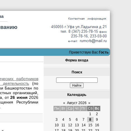
ва
ованию
Приветствую Вас
Гость
Форма входа
Поиск
ических работников
 деятельность
(по
ки Башкортостан по
стных организаций,
Календарь
а, от
26 июня
2026
ещения Республики
«
Август 2026
»
.
Пн
Вт
Ср
Чт
Пт
Сб
Вс
1
2
3
4
5
6
7
8
9
10
11
12
13
14
15
16
17
18
19
20
21
22
23