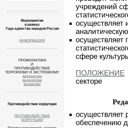
учреждений сф
статистическог
Мероприятия
осуществляет 
в рамках
Года единства народов России
аналитическую
осуществляет 
ИНФОРМАЦИЯ
статистическо
сфере культур
ПРОФИЛАКТИКА
И
ПРОТИВОДЕЙСТВИЕ
ПОЛОЖЕНИЕ
ТЕРРОРИЗМУ И ЭКСТРЕМИЗМУ
видеоролик
секторе
видеоролик
формуляр
Реда
Противодействие коррупции
осуществляет 
ПРОТИВОДЕЙСТВИЕ
КОРРУПЦИИ
обеспечению д