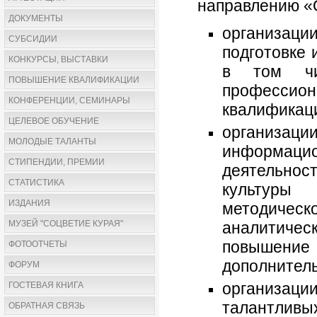
направлению «
ДОКУМЕНТЫ
организац
СУБСИДИИ
подготовке 
КОНКУРСЫ, ВЫСТАВКИ
в том чи
ПОВЫШЕНИЕ КВАЛИФИКАЦИИ
професс
КОНФЕРЕНЦИИ, СЕМИНАРЫ
квалификац
ЦЕЛЕВОЕ ОБУЧЕНИЕ
организаци
МОЛОДЫЕ ТАЛАНТЫ
информац
СТИПЕНДИИ, ПРЕМИИ
деятельно
СТАТИСТИКА
культуры (
ИЗДАНИЯ
методичес
МУЗЕЙ "СОЦВЕТИЕ КУРАЯ"
аналитическ
повышени
ФОТООТЧЕТЫ
дополнитель
ФОРУМ
организац
ГОСТЕВАЯ КНИГА
талантливых
ОБРАТНАЯ СВЯЗЬ