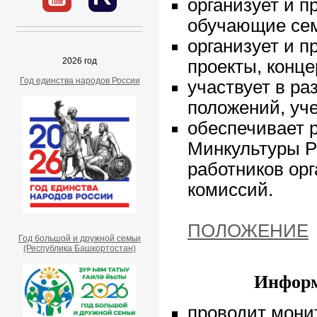
организует и п
обучающие сем
организует и п
2026 год
проекты, конц
Год единства народов России
участвует в ра
положений, уче
обеспечивает 
Минкультуры Р
работников орг
комиссий.
ПОЛОЖЕНИЕ
Год большой и дружной семьи
(Республика Башкортостан)
Информ
проводит мони