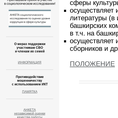
Приглашаем принять участие
сферы культур
в социологическом исследовании!
осуществляет 
литературы (в
башкирских ко
в т.ч. на башки
осуществляет 
О мерах поддержки
сборников и др
участникам СВО
и членам их семей
ПОЛОЖЕНИЕ
ИНФОРМАЦИЯ
Противодействие
мошенничеству
с использованием ИКТ
ПАМЯТКА
АНКЕТА
независимой оценки
качества работы