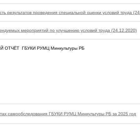
ть результатов проведения специальной оценки условий труда (24
ендуемых мероприятий по улучшению условий труда (24.12.2020)
 ОТЧЁТ ГБУКИ РУМЦ Минкультуры РБ
атах самообследования ГБУКИ РУМЦ Минкультуры РБ за 2025 год