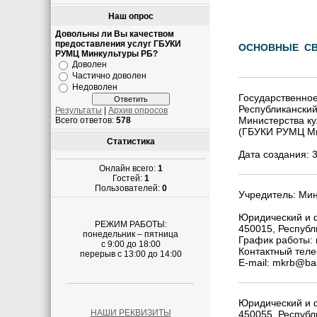
Наш опрос
Довольны ли Вы качеством
предоставления услуг ГБУКИ
ОСНОВНЫЕ СВ
РУМЦ Минкультуры РБ?
Доволен
Частично доволен
Недоволен
Государственное
Республиканский
Результаты
|
Архив опросов
Министерства ку
Всего ответов:
578
(ГБУКИ РУМЦ Ми
Статистика
Дата создания: 3
Онлайн всего:
1
Гостей:
1
Пользователей:
0
Учредитель: Мин
Юридический и ф
РЕЖИМ РАБОТЫ:
450015, Республ
понедельник – пятница
График работы: 
с 9:00 до 18:00
Контактный теле
перерыв с 13:00 до 14:00
E-mail: mkrb@b
Юридический и 
НАШИ РЕКВИЗИТЫ
450055, Республ