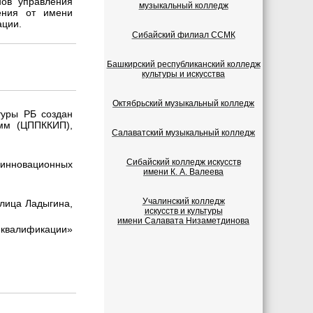
нов управления
музыкальный колледж
ения от имени
ации.
Сибайский филиал ССМК
Башкирский республиканский колледж
культуры и искусства
Октябрьский музыкальный колледж
туры РБ создан
амм (ЦППККИП),
Салаватский музыкальный колледж
Сибайский колледж искусств
инновационных
имени К. А. Валеева
Учалинский колледж
лица Ладыгина,
искусств и культуры
имени Салавата Низаметдинова
лификации»