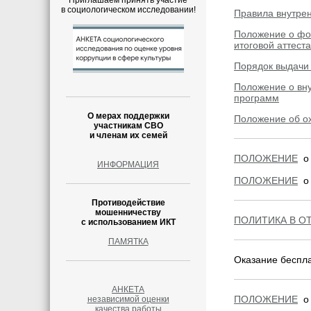
Приглашаем принять участие
в социологическом исследовании!
Правила внутре
Положение о фор
итоговой аттест
Порядок выдачи
Положение о вн
программ
О мерах поддержки
Положение об о
участникам СВО
и членам их семей
ПОЛОЖЕНИЕ
о 
ИНФОРМАЦИЯ
ПОЛОЖЕНИЕ
о 
Противодействие
мошенничеству
ПОЛИТИКА В О
с использованием ИКТ
ПАМЯТКА
Оказание беспл
АНКЕТА
ПОЛОЖЕНИЕ
о 
независимой оценки
качества работы