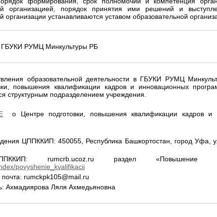
 порядок формирования, срок полномочий и компетенция орга
ой организацией, порядок принятия ими решений и выступл
й организации устанавливаются уставом образовательной организ
ГБУКИ РУМЦ Минкультуры РБ
твления образовательной деятельности в ГБУКИ РУМЦ Минкуль
вки, повышения квалификации кадров и инновационных прогр
ся структурным подразделением учреждения.
Е
о Центре подготовки, повышения квалификации кадров и 
дения ЦППККИП: 450055, Республика Башкортостан, город Уфа, у
ККИП: rumcrb.ucoz.ru раздел «Повышение ква
ndex/povyshenie_kvalifikacii
 почта: rumckpk105@mail.ru
ь: Ахмадиярова Ляля Ахмедьяновна