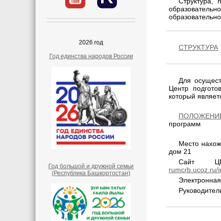
Структура,
образовательн
образовательно
2026 год
СТРУКТУРА
Год единства народов России
Для осущес
Центр подгото
который являет
ПОЛОЖЕНИ
программ
Место нахож
дом 21
Cайт ЦПП
Год большой и дружной семьи
rumcrb.ucoz.ru/i
(Республика Башкортостан)
Электронная
Руководител