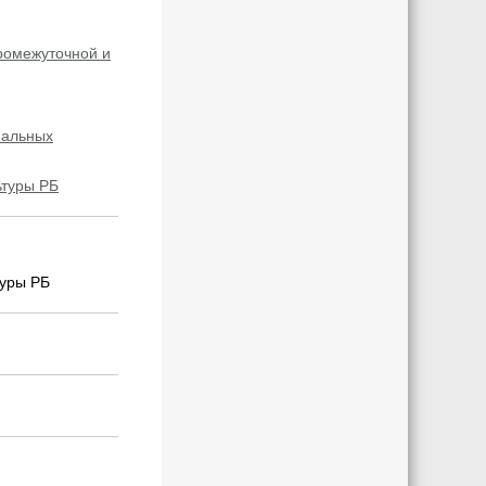
ромежуточной и
нальных
ьтуры РБ
уры РБ