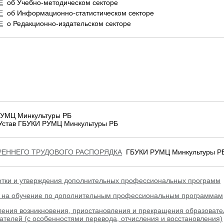
Е
об Учебно-методическом секторе
Е
об Информационно-статистическом секторе
Е
о Редакционно-издательском секторе
УМЦ Минкультуры РБ
Устав ГБУКИ РУМЦ Минкультуры РБ
РЕННЕГО ТРУДОВОГО РАСПОРЯДКА
ГБУКИ РУМЦ Минкультуры Р
отки и утверждения дополнительных профессиональных программ
 на обучение по дополнительным профессиональным программам
ения возникновения, приостановления и прекращения образоват
телей (с особенностями перевода, отчисления и восстановления)