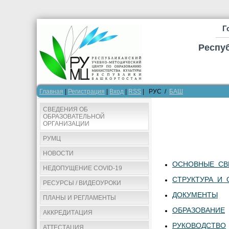
Г
Респу
Главная
|
Регистрация
|
Вход
|
RSS
| РУС /
БАШ
СВЕДЕНИЯ ОБ
ОБРАЗОВАТЕЛЬНОЙ
ОРГАНИЗАЦИИ
РУМЦ
НОВОСТИ
ОСНОВНЫЕ СВ
НЕДОПУЩЕНИЕ COVID-19
СТРУКТУРА И 
РЕСУРСЫ / ВИДЕОУРОКИ
ДОКУМЕНТЫ
ПЛАНЫ И РЕГЛАМЕНТЫ
ОБРАЗОВАНИЕ
АККРЕДИТАЦИЯ
РУКОВОДСТВО
АТТЕСТАЦИЯ