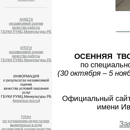
АНКЕТА
независимой оценки
качества работы
ГБУКИ РУМЦ Минкультуры РБ
ИТОГИ
независимой оценки
ОСЕННЯЯ ТВ
качества работы
ГБУКИ РУМЦ Минкультуры РБ
по специальн
(30 октября – 5 ноя
ИНФОРМАЦИЯ
о результатах независимой
оценки
качества условий оказания
услуг
Официальный сайт
ГБУКИ РУМЦ Минкультуры РБ
(
www.bus.gov.ru
)
имени И
ПЛАН
по устранению недостатков,
За
выявленных в ходе
независимой оценки качества