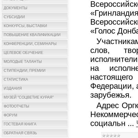
Всероссий
ДОКУМЕНТЫ
«Гринланд
СУБСИДИИ
Всероссийск
КОНКУРСЫ, ВЫСТАВКИ
«Голос Донб
ПОВЫШЕНИЕ КВАЛИФИКАЦИИ
Участникам
КОНФЕРЕНЦИИ, СЕМИНАРЫ
слов, тво
ЦЕЛЕВОЕ ОБУЧЕНИЕ
исполнители
МОЛОДЫЕ ТАЛАНТЫ
на исполн
СТИПЕНДИИ, ПРЕМИИ
настоящего
СТАТИСТИКА
Федерации, 
ИЗДАНИЯ
зарубежья.
МУЗЕЙ "СОЦВЕТИЕ КУРАЯ"
Адрес Оргк
ФОТООТЧЕТЫ
Некоммерче
ФОРУМ
социальн
...
ГОСТЕВАЯ КНИГА
ОБРАТНАЯ СВЯЗЬ