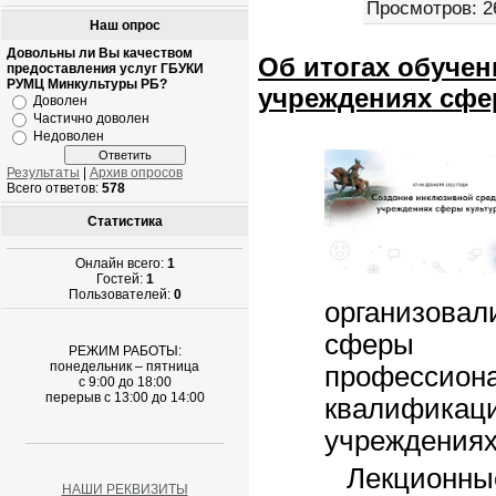
Просмотров:
2
Наш опрос
Довольны ли Вы качеством
Об итогах обуче
предоставления услуг ГБУКИ
РУМЦ Минкультуры РБ?
учреждениях сфе
Доволен
Частично доволен
Недоволен
Результаты
|
Архив опросов
Всего ответов:
578
Статистика
Онлайн всего:
1
Гостей:
1
Пользователей:
0
организова
сферы к
РЕЖИМ РАБОТЫ:
понедельник – пятница
професси
с 9:00 до 18:00
перерыв с 13:00 до 14:00
квалифика
учреждениях
Лекционные
НАШИ РЕКВИЗИТЫ