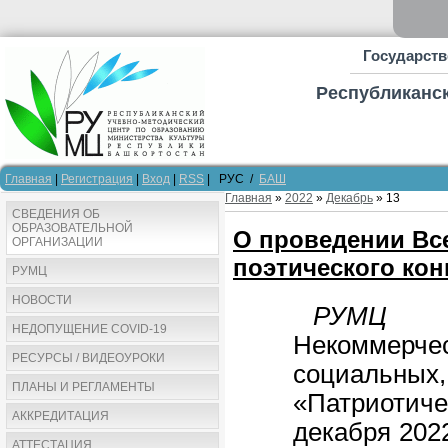
Государств
Республиканск
Главная
|
Регистрация
|
Вход
|
RSS
| РУС /
БАШ
Главная
»
2022
»
Декабрь
»
13
СВЕДЕНИЯ ОБ
ОБРАЗОВАТЕЛЬНОЙ
О проведении Все
ОРГАНИЗАЦИИ
поэтического кон
РУМЦ
НОВОСТИ
РУМЦ М
НЕДОПУЩЕНИЕ COVID-19
Некоммерче
РЕСУРСЫ / ВИДЕОУРОКИ
социальных,
ПЛАНЫ И РЕГЛАМЕНТЫ
«Патриоти
АККРЕДИТАЦИЯ
декабря 2022
АТТЕСТАЦИЯ