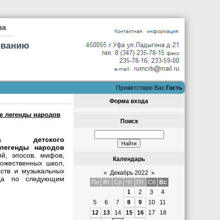
ва
ованию
Приветствую Вас
Гость
Форма входа
ые легенды народов
Поиск
вка детского
легенды народов
й, эпосов, мифов,
Календарь
дожественных школ,
сств и музыкальных
«
Декабрь 2022
»
а по следующим
Пн
Вт
Ср
Чт
Пт
Сб
Вс
1
2
3
4
5
6
7
8
9
10
11
12
13
14
15
16
17
18