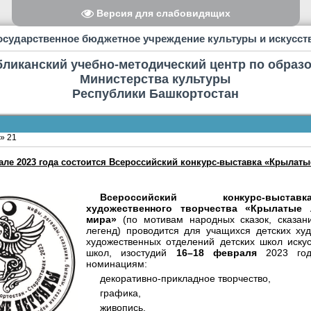
Версия для слабовидящих
осударственное бюджетное учреждение культуры и искусст
бликанский учебно-методический центр по образ
Министерства культуры
Республики Башкортостан
»
21
але 2023 года состоится Всероссийский конкурс-выставка «Крылат
Всероссийский конкурс-выста
художественного творчества «Крылатые 
мира»
(по мотивам народных сказок, сказани
легенд) проводится для учащихся детских ху
художественных отделений детских школ иску
школ, изостудий
16–18 февраля
2023 год
номинациям:
декоративно-прикладное творчество,
графика,
живопись,