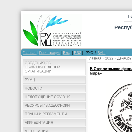
Г
Респу
Главная
|
Регистрация
|
Вход
|
RSS
| РУС /
БАШ
Главная
»
2022
»
Декабрь
СВЕДЕНИЯ ОБ
ОБРАЗОВАТЕЛЬНОЙ
В Стерлитамаке февр
ОРГАНИЗАЦИИ
мира»
РУМЦ
НОВОСТИ
НЕДОПУЩЕНИЕ COVID-19
РЕСУРСЫ / ВИДЕОУРОКИ
ПЛАНЫ И РЕГЛАМЕНТЫ
АККРЕДИТАЦИЯ
АТТЕСТАЦИЯ