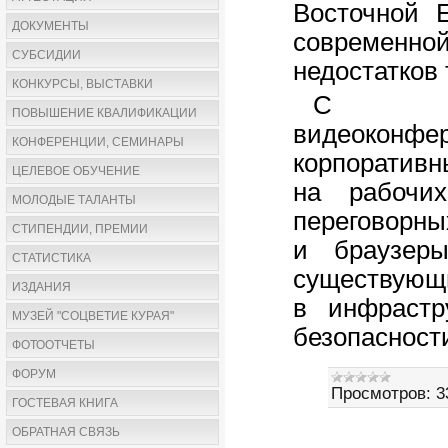
Восточной 
ДОКУМЕНТЫ
современно
СУБСИДИИ
недостатков
КОНКУРСЫ, ВЫСТАВКИ
C True
ПОВЫШЕНИЕ КВАЛИФИКАЦИИ
видеоконф
КОНФЕРЕНЦИИ, СЕМИНАРЫ
корпоративн
ЦЕЛЕВОЕ ОБУЧЕНИЕ
на рабочих
МОЛОДЫЕ ТАЛАНТЫ
переговорны
СТИПЕНДИИ, ПРЕМИИ
и браузер
СТАТИСТИКА
существующи
ИЗДАНИЯ
в инфрастр
МУЗЕЙ "СОЦВЕТИЕ КУРАЯ"
безопасност
ФОТООТЧЕТЫ
ФОРУМ
Просмотров:
3
ГОСТЕВАЯ КНИГА
ОБРАТНАЯ СВЯЗЬ