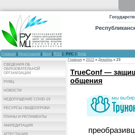
Государств
Республиканск
Главная
|
Регистрация
|
Вход
|
RSS
| РУС /
БАШ
Главная
»
2022
»
Декабрь
»
23
СВЕДЕНИЯ ОБ
ОБРАЗОВАТЕЛЬНОЙ
TrueConf — защи
ОРГАНИЗАЦИИ
общения
РУМЦ
НОВОСТИ
НЕДОПУЩЕНИЕ COVID-19
РЕСУРСЫ / ВИДЕОУРОКИ
ПЛАНЫ И РЕГЛАМЕНТЫ
АККРЕДИТАЦИЯ
преобразивш
АТТЕСТАЦИЯ